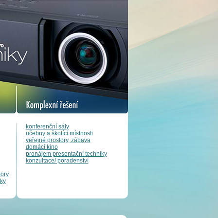
konferenční sály
učebny a školící místnosti
veřejné prostory, zábava
domácí kino
pronájem presentační techniky
konzultace/ poradenství
tory
ky