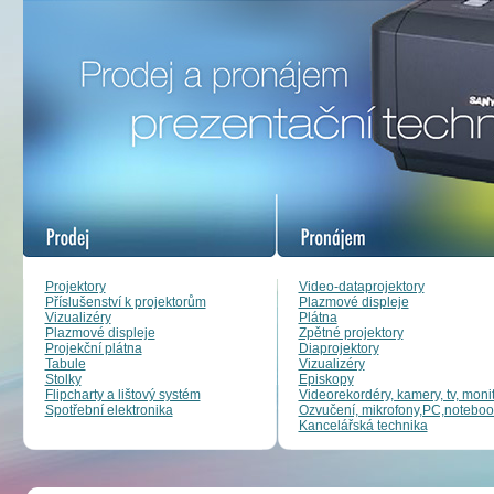
Projektory
Video-dataprojektory
Příslušenství k projektorům
Plazmové displeje
Vizualizéry
Plátna
Plazmové displeje
Zpětné projektory
Projekční plátna
Diaprojektory
Tabule
Vizualizéry
Stolky
Episkopy
Flipcharty a lištový systém
Videorekordéry, kamery, tv, moni
Spotřební elektronika
Ozvučení, mikrofony,PC,noteboo
Kancelářská technika