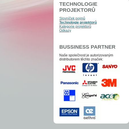
TECHNOLOGIE
PROJEKTORŮ
Slovníček pojmů
Technologie projektorů
Kategorie projektorů
Odkazy
BUSSINESS PARTNER
Naše společnost je auto­­ri­zo­va­ným
distri­bu­to­­rem těchto zna­ček: