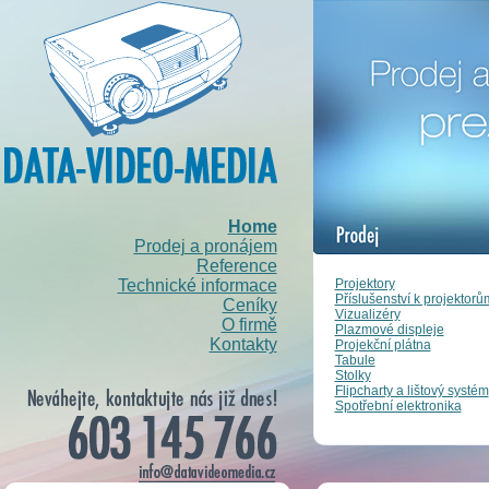
Home
Prodej a pronájem
Reference
Projektory
Technické informace
Příslušenství k projektorů
Ceníky
Vizualizéry
O firmě
Plazmové displeje
Kontakty
Projekční plátna
Tabule
Stolky
Flipcharty a lištový systém
Spotřební elektronika