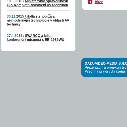
18.8.2016 /
Ministerstvo spravedlnosti
Akce
ČR- Kompletní vybavení AV technikou
30.11.2015 /
Halla s.s. používá
nejmodernější technologie v oblasti AV
techniky
27.4.2015 /
SWARCO a jejich
konferenční místnost s EB-1985WU
DATA-VIDEO-MEDIA S.R.O
Prezentační a projekční te
Všechna práva vyhrazena