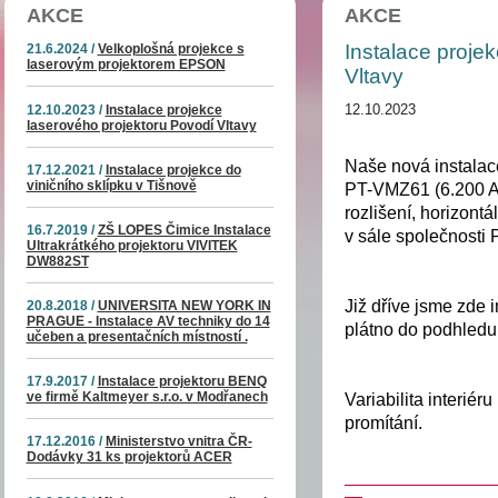
AKCE
AKCE
Instalace proje
21.6.2024 /
Velkoplošná projekce s
laserovým projektorem EPSON
Vltavy
12.10.2023 /
Instalace projekce
12.10.2023
laserového projektoru Povodí Vltavy
Naše nová instalace
17.12.2021 /
Instalace projekce do
viničního sklípku v Tišnově
PT-VMZ61 (6.200 
rozlišení, horizontáln
16.7.2019 /
ZŠ LOPES Čimice Instalace
v sále společnosti 
Ultrakrátkého projektoru VIVITEK
DW882ST
Již dříve jsme zde in
20.8.2018 /
UNIVERSITA NEW YORK IN
PRAGUE - Instalace AV techniky do 14
plátno do podhledu
učeben a presentačních místností .
17.9.2017 /
Instalace projektoru BENQ
ve firmě Kaltmeyer s.r.o. v Modřanech
Variabilita interiér
promítání.
17.12.2016 /
Ministerstvo vnitra ČR-
Dodávky 31 ks projektorů ACER