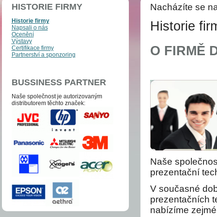
HISTORIE FIRMY
Nacházíte se na
Historie firmy
Historie fir
Napsali o nás
Ocenění
Výstavy
O FIRMĚ 
Certifikace firmy
Partnerství a sponzoring
BUSSINESS PARTNER
Naše společnost je auto­­ri­zo­va­ným
distri­bu­to­­rem těchto zna­ček:
Naše společnost
prezentační te
V současné dob
prezentačních t
nabízíme zejmé