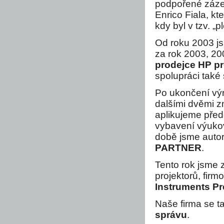
podpořené zázem
Enrico Fiala, kt
kdy byl v tzv. „
Od roku 2003 js
za rok 2003, 200
prodejce HP pr
spolupráci také 
Po ukončení výr
dalšími dvěmi z
aplikujeme před
vybavení výukov
době jsme autor
PARTNER
.
Tento rok jsme 
projektorů, firm
Instruments Pr
Naše firma se t
správu
.