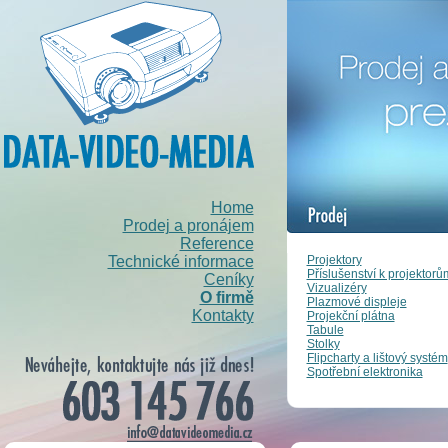
Home
Prodej a pronájem
Reference
Projektory
Technické informace
Příslušenství k projektorů
Ceníky
Vizualizéry
O firmě
Plazmové displeje
Kontakty
Projekční plátna
Tabule
Stolky
Flipcharty a lištový systém
Spotřební elektronika