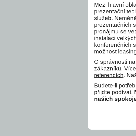
Mezi hlavní obla
prezentační tec
služeb. Neméně 
prezentačních s
pronájmu se ve
instalaci velkýc
konferenčních sl
možnost leasin
O správnosti n
zákazníků. Více
referencích
. Na
Budete-li potřeb
přijďte podívat.
našich spokoj