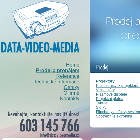
Home
Prodej a pronájem
Reference
Projektory
Technické informace
Příslušenství k projektorů
Ceníky
Vizualizéry
O firmě
Plazmové displeje
Kontakty
Projekční plátna
Tabule
Stolky
Flipcharty a lištový systém
Spotřební elektronika