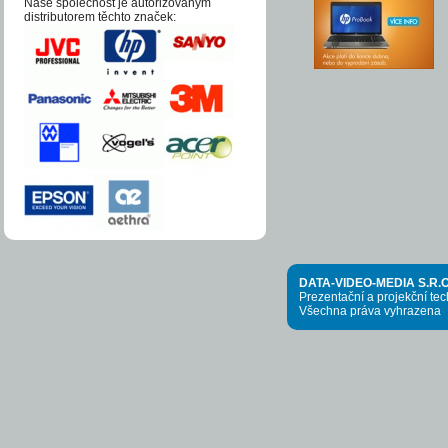
Naše společnost je auto­­ri­zo­va­ným
distri­bu­to­­rem těchto zna­ček:
DATA-VIDEO-MEDIA S.R.O
Prezentační a projekční te
Všechna práva vyhrazena