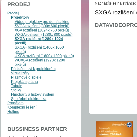
PRODEJ
Nacházíte se na stránce:
SXGA rozlišení 
Prodej
Projektory
Video projektory pro domácí kino
DATAVIDEOPROJ
SVGA rozlišení (800x 600 pixelů)
XGA rozlišení (1024x 768 pixelů)
WXGA rozlišení (1280x 800 pixelů)
SXGA rozlišení (1280x 1024
pixelů)
SXGA+ rozlišení (1400x 1050
pixelů)
UXGA rozlišení (1600x 1200 pixelů)
WUXGA rozlišení (1920x 1200
pixelů)
Příslušenství k projektorům
Vizualizéry
Plazmové displeje
Projekční plátna
Tabule
Stolky
Flipcharty a lištový systém
Spotřební elektronika
Pronájem
Komplexní řešení
Hotline
BUSSINESS PARTNER