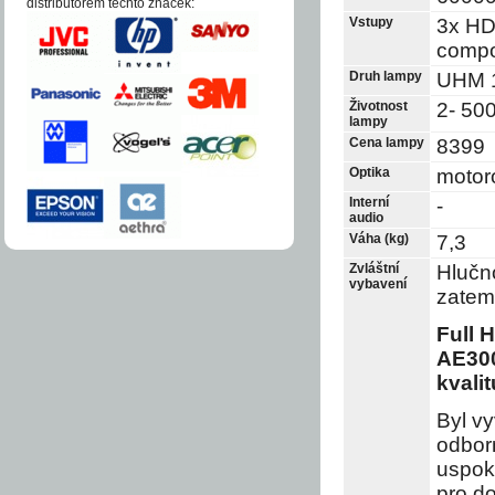
distri­bu­to­­rem těchto zna­ček:
Vstupy
3x HD
compo
Druh lampy
UHM 
Životnost
2- 500
lampy
Cena lampy
8399
Optika
motoro
Interní
-
audio
Váha (kg)
7,3
Zvláštní
Hlučno
vybavení
zatem
Full 
AE300
kvali
Byl vy
odborn
uspoko
pro do