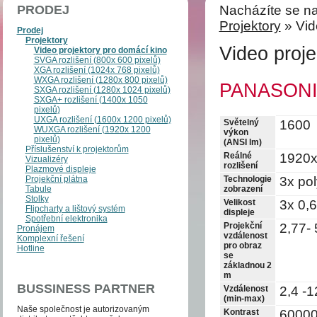
PRODEJ
Nacházíte se na
Projektory
» Vid
Prodej
Projektory
Video proje
Video projektory pro domácí kino
SVGA rozlišení (800x 600 pixelů)
XGA rozlišení (1024x 768 pixelů)
WXGA rozlišení (1280x 800 pixelů)
PANASONI
SXGA rozlišení (1280x 1024 pixelů)
SXGA+ rozlišení (1400x 1050
pixelů)
UXGA rozlišení (1600x 1200 pixelů)
Světelný
1600
WUXGA rozlišení (1920x 1200
výkon
pixelů)
(ANSI lm)
Příslušenství k projektorům
Reálné
1920x
Vizualizéry
rozlišení
Plazmové displeje
Technologie
3x pol
Projekční plátna
zobrazení
Tabule
Stolky
Velikost
3x 0,6
Flipcharty a lištový systém
displeje
Spotřební elektronika
Projekční
2,77-
Pronájem
vzdálenost
Komplexní řešení
pro obraz
Hotline
se
základnou 2
m
BUSSINESS PARTNER
Vzdálenost
2,4 -
(min-max)
Naše společnost je auto­­ri­zo­va­ným
Kontrast
60000