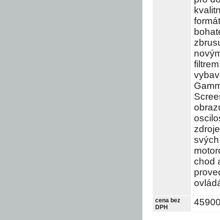
kvalit
formá
bohaté
zbrus
novým
filtre
vybav
Gamma
Scree
obrazu
oscilo
zdroje
svých
motor
chod 
proved
ovlád
cena bez
4590
DPH