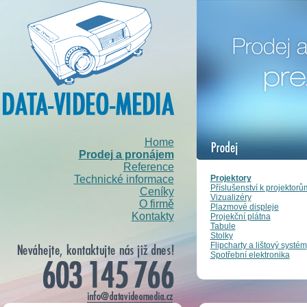
Home
Prodej a pronájem
Reference
Projektory
Technické informace
Příslušenství k projektorů
Ceníky
Vizualizéry
O firmě
Plazmové displeje
Kontakty
Projekční plátna
Tabule
Stolky
Flipcharty a lištový systém
Spotřební elektronika