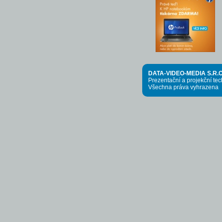
DATA-VIDEO-MEDIA S.R.O
Prezentační a projekční te
Všechna práva vyhrazena