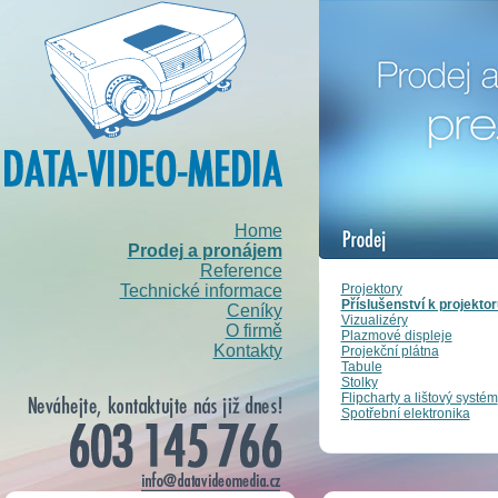
Home
Prodej a pronájem
Reference
Projektory
Technické informace
Příslušenství k projekto
Ceníky
Vizualizéry
O firmě
Plazmové displeje
Kontakty
Projekční plátna
Tabule
Stolky
Flipcharty a lištový systém
Spotřební elektronika