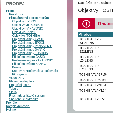
PRODEJ
Nacházíte se na stránce:
Objektivy TOS
Prodej
Projektory
Příslušenství k projektorům
Objektivy EPSON
Kliknutím 
Objektivy MITSUBISHI
Objektivy PANASONIC
Objektivy SANYO
Výrobce
Objektivy TOSHIBA
Projekční lampy CASIO
TOSHIBA TLPL-
Projekční lampy EPSON
WF2LENS
Projekční lampy PANASONIC
TOSHIBA TLPL-
Projekční lampy SANYO
SZ2LENS
Projekční lampy TOSHIBA
Příslušenství pro CASIO
TOSHIBA TLPL-
Příslušenství pro PANASONIC
LZ4LENS
Příslušenství pro SANYO
TOSHIBA TLPL-
Brašny
LZ1LENS
Kabely, rozbočovače a slučovače
PC signálu
TOSHIBA TLPSFL54
Vizualizéry
TOSHIBA TLPSL54
Plazmové displeje
Projekční plátna
TOSHIBA TLPNL54
Tabule
TOSHIBA TLPML54
Stolky
Flipcharty a lištový systém
Spotřební elektronika
TOSHIBA TLPLL54
Pronájem
Komplexní řešení
Hotline