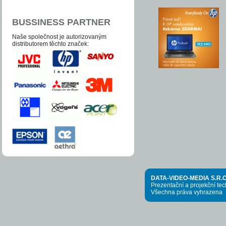
BUSSINESS PARTNER
Naše společnost je auto­­ri­zo­va­ným
distri­bu­to­­rem těchto zna­ček:
DATA-VIDEO-MEDIA S.R.O
Prezentační a projekční te
Všechna práva vyhrazena