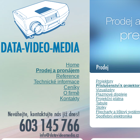
Home
Prodej a pronájem
Reference
Projektory
Technické informace
Příslušenství k projekto
Ceníky
Vizualizéry
O firmě
Plazmové displeje
Kontakty
Projekční plátna
Tabule
Stolky
Flipcharty a lištový systém
Spotřební elektronika