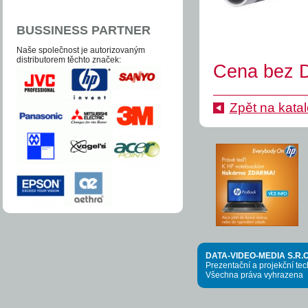
BUSSINESS PARTNER
Naše společnost je auto­­ri­zo­va­ným
distri­bu­to­­rem těchto zna­ček:
Cena bez D
Zpět na kata
DATA-VIDEO-MEDIA S.R.O
Prezentační a projekční te
Všechna práva vyhrazena