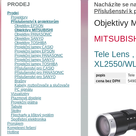
PRODEJ
Nacházíte se na
Příslušenství k 
Prodej
Projektory
Objektivy
Příslušenství k projektorům
Objektivy EPSON
Objektivy MITSUBISHI
Objektivy PANASONIC
MITSUBIS
Objektivy SANYO
Objektivy TOSHIBA
Projekční lampy CASIO
Projekční lampy EPSON
Tele Lens 
Projekční lampy PANASONIC
Projekční lampy SANYO
XL2550/WL
Projekční lampy TOSHIBA
Příslušenství pro CASIO
Příslušenství pro PANASONIC
popis
Tele
Příslušenství pro SANYO
Brašny
cena bez DPH
549
Kabely, rozbočovače a slučovače
PC signálu
Vizualizéry
Plazmové displeje
Projekční plátna
Tabule
Stolky
Flipcharty a lištový systém
Spotřební elektronika
Pronájem
Komplexní řešení
Hotline