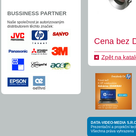
BUSSINESS PARTNER
Naše společnost je auto­­ri­zo­va­ným
distri­bu­to­­rem těchto zna­ček:
Cena bez D
Zpět na kata
DATA-VIDEO-MEDIA S.R.O
Prezentační a projekční te
Všechna práva vyhrazena