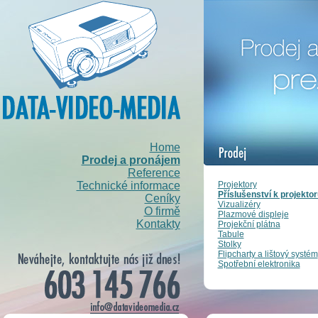
Home
Prodej a pronájem
Reference
Projektory
Technické informace
Příslušenství k projekto
Ceníky
Vizualizéry
O firmě
Plazmové displeje
Kontakty
Projekční plátna
Tabule
Stolky
Flipcharty a lištový systém
Spotřební elektronika