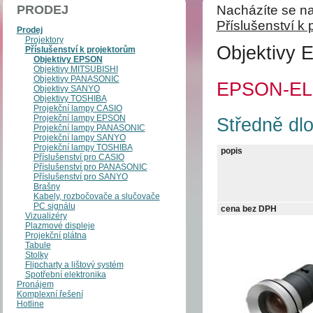
PRODEJ
Nacházíte se na
Příslušenství k 
Prodej
Projektory
Objektivy
Příslušenství k projektorům
Objektivy EPSON
Objektivy MITSUBISHI
Objektivy PANASONIC
EPSON-EL
Objektivy SANYO
Objektivy TOSHIBA
Projekční lampy CASIO
Projekční lampy EPSON
Středně dlo
Projekční lampy PANASONIC
Projekční lampy SANYO
Projekční lampy TOSHIBA
popis
Příslušenství pro CASIO
Příslušenství pro PANASONIC
Příslušenství pro SANYO
Brašny
Kabely, rozbočovače a slučovače
PC signálu
cena bez DPH
Vizualizéry
Plazmové displeje
Projekční plátna
Tabule
Stolky
Flipcharty a lištový systém
Spotřební elektronika
Pronájem
Komplexní řešení
Hotline