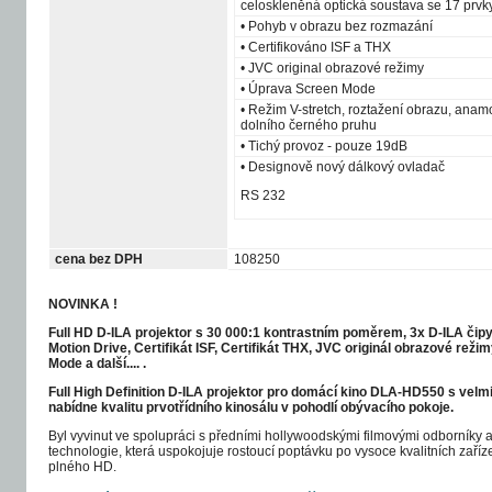
celoskleněná optická soustava se 17 prvk
• Pohyb v obrazu bez rozmazání
• Certifikováno ISF a THX
• JVC original obrazové režimy
• Úprava Screen Mode
• Režim V-stretch, roztažení obrazu, anam
dolního černého pruhu
• Tichý provoz - pouze 19dB
• Designově nový dálkový ovladač
RS 232
cena bez DPH
108250
NOVINKA !
Full HD D-ILA projektor s 30 000:1 kontrastním poměrem, 3x D-ILA čipy
Motion Drive, Certifikát ISF, Certifikát THX, JVC originál obrazové rež
Mode a další.... .
Full High Definition D-ILA projektor pro domácí kino DLA-HD550 s ve
nabídne kvalitu prvotřídního kinosálu v pohodlí obývacího pokoje.
Byl vyvinut ve spolupráci s předními hollywoodskými filmovými odborníky 
technologie, která uspokojuje rostoucí poptávku po vysoce kvalitních zaří
plného HD.