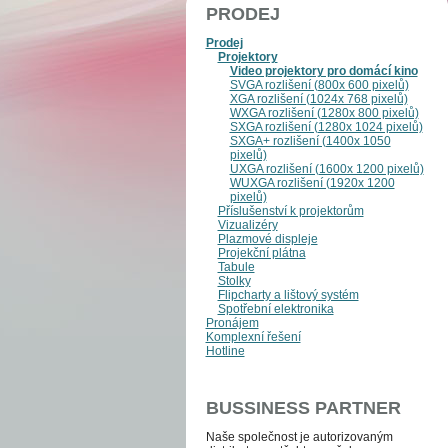
PRODEJ
Prodej
Projektory
Video projektory pro domácí kino
SVGA rozlišení (800x 600 pixelů)
XGA rozlišení (1024x 768 pixelů)
WXGA rozlišení (1280x 800 pixelů)
SXGA rozlišení (1280x 1024 pixelů)
SXGA+ rozlišení (1400x 1050
pixelů)
UXGA rozlišení (1600x 1200 pixelů)
WUXGA rozlišení (1920x 1200
pixelů)
Příslušenství k projektorům
Vizualizéry
Plazmové displeje
Projekční plátna
Tabule
Stolky
Flipcharty a lištový systém
Spotřební elektronika
Pronájem
Komplexní řešení
Hotline
BUSSINESS PARTNER
Naše společnost je auto­­ri­zo­va­ným