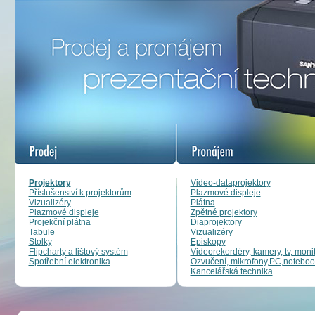
Projektory
Video-dataprojektory
Příslušenství k projektorům
Plazmové displeje
Vizualizéry
Plátna
Plazmové displeje
Zpětné projektory
Projekční plátna
Diaprojektory
Tabule
Vizualizéry
Stolky
Episkopy
Flipcharty a lištový systém
Videorekordéry, kamery, tv, moni
Spotřební elektronika
Ozvučení, mikrofony,PC,noteboo
Kancelářská technika