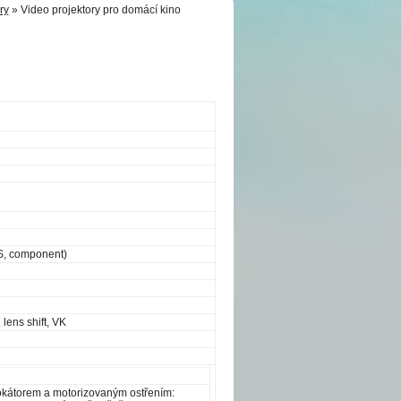
ry
» Video projektory pro domácí kino
HS, component)
 lens shift, VK
okátorem a motorizovaným ostřením: