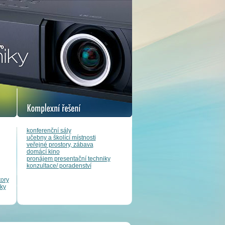
konferenční sály
učebny a školící místnosti
veřejné prostory, zábava
domácí kino
pronájem presentační techniky
konzultace/ poradenství
tory
ky