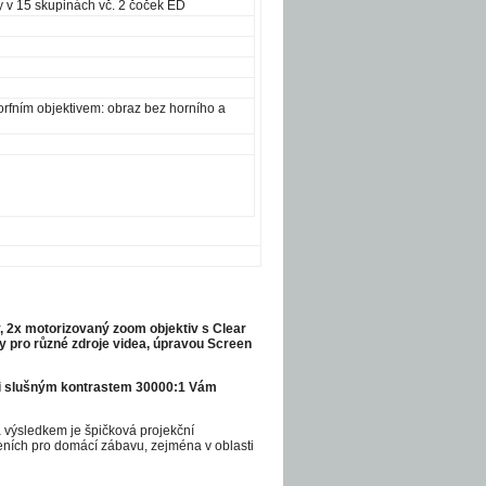
y v 15 skupinách vč. 2 čoček ED
orfním objektivem: obraz bez horního a
, 2x motorizovaný zoom objektiv s Clear
imy pro různé zdroje videa, úpravou Screen
lmi slušným kontrastem 30000:1 Vám
a výsledkem je špičková projekční
zeních pro domácí zábavu, zejména v oblasti