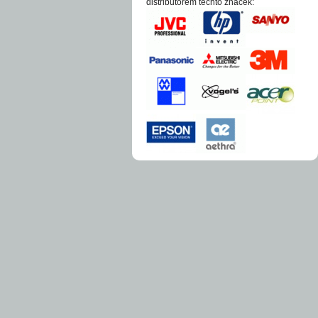
distri­bu­to­­rem těchto zna­ček: