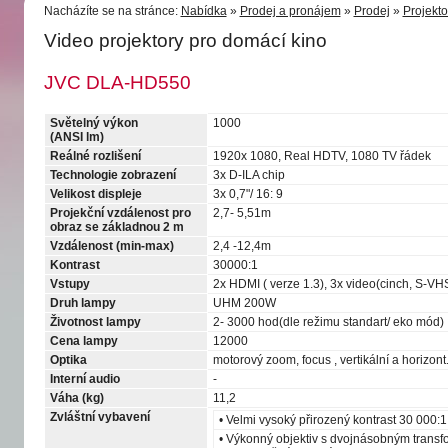
Nacházíte se na stránce:
Nabídka
»
Prodej a pronájem
»
Prodej
»
Projekto
Video projektory pro domácí kino
JVC DLA-HD550
Světelný výkon
1000
(ANSI lm)
Reálné rozlišení
1920x 1080, Real HDTV, 1080 TV řádek
Technologie zobrazení
3x D-ILA chip
Velikost displeje
3x 0,7"/ 16: 9
Projekční vzdálenost pro
2,7- 5,51m
obraz se základnou 2 m
Vzdálenost (min-max)
2,4 -12,4m
Kontrast
30000:1
Vstupy
2x HDMI ( verze 1.3), 3x video(cinch, S-V
Druh lampy
UHM 200W
Životnost lampy
2- 3000 hod(dle režimu standart/ eko mód)
Cena lampy
12000
Optika
motorový zoom, focus , vertikální a horizont.
Interní audio
-
Váha (kg)
11,2
Zvláštní vybavení
• Velmi vysoký přirozený kontrast 30 000:1
• Výkonný objektiv s dvojnásobným transf