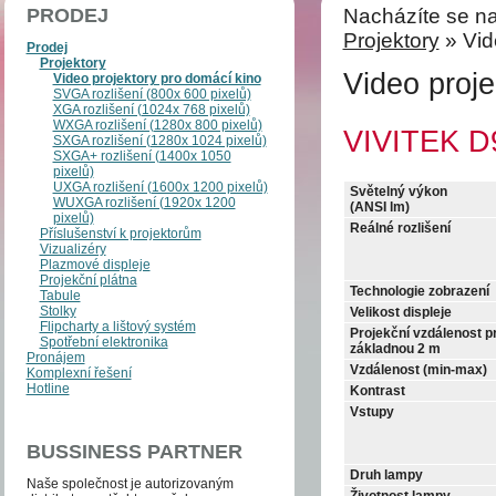
PRODEJ
Nacházíte se na
Projektory
» Vid
Prodej
Projektory
Video proje
Video projektory pro domácí kino
SVGA rozlišení (800x 600 pixelů)
XGA rozlišení (1024x 768 pixelů)
WXGA rozlišení (1280x 800 pixelů)
VIVITEK 
SXGA rozlišení (1280x 1024 pixelů)
SXGA+ rozlišení (1400x 1050
pixelů)
UXGA rozlišení (1600x 1200 pixelů)
Světelný výkon
WUXGA rozlišení (1920x 1200
(ANSI lm)
pixelů)
Reálné rozlišení
Příslušenství k projektorům
Vizualizéry
Plazmové displeje
Projekční plátna
Technologie zobrazení
Tabule
Stolky
Velikost displeje
Flipcharty a lištový systém
Projekční vzdálenost p
Spotřební elektronika
základnou 2 m
Pronájem
Vzdálenost (min-max)
Komplexní řešení
Hotline
Kontrast
Vstupy
BUSSINESS PARTNER
Druh lampy
Naše společnost je auto­­ri­zo­va­ným
Životnost lampy