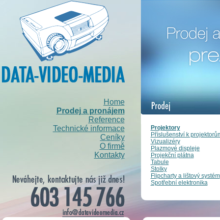
Home
Prodej a pronájem
Reference
Projektory
Technické informace
Příslušenství k projektorů
Ceníky
Vizualizéry
O firmě
Plazmové displeje
Kontakty
Projekční plátna
Tabule
Stolky
Flipcharty a lištový systém
Spotřební elektronika