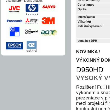
distri­bu­to­­rem těchto zna­ček:
Cena lampy
Optika
Interní audio
Váha (kg)
Zvláštní vybavení
cena bez DPH
NOVINKA !
VÝKONNÝ DOM
D950HD
VYSOKÝ V
Rozlišení Full
výkonem a snadn
prezentace v pln
mezi projekcí f
kontrastní pomě