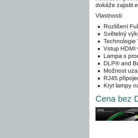
dokáže zajistit
Vlastnosti:
Rozlišení Fu
Světelný výk
Technologie 
Vstup HDMI 
Lampa s prod
DLP® and Bri
Možnost uza
RJ45 připoje
Kryt lampy na
Cena bez D