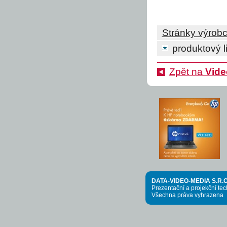
Stránky výrob
produktový li
Zpět na
Vide
DATA-VIDEO-MEDIA S.R.O
Prezentační a projekční te
Všechna práva vyhrazena