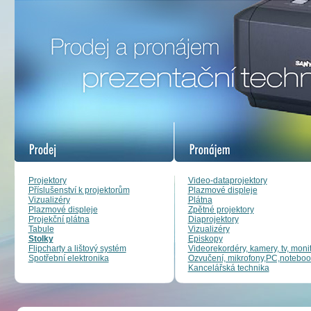
Projektory
Video-dataprojektory
Příslušenství k projektorům
Plazmové displeje
Vizualizéry
Plátna
Plazmové displeje
Zpětné projektory
Projekční plátna
Diaprojektory
Tabule
Vizualizéry
Stolky
Episkopy
Flipcharty a lištový systém
Videorekordéry, kamery, tv, moni
Spotřební elektronika
Ozvučení, mikrofony,PC,noteboo
Kancelářská technika