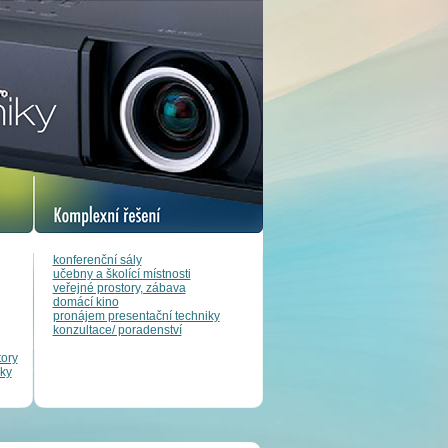
konferenční sály
učebny a školící místnosti
veřejné prostory, zábava
domácí kino
pronájem presentační techniky
konzultace/ poradenství
tory
ky