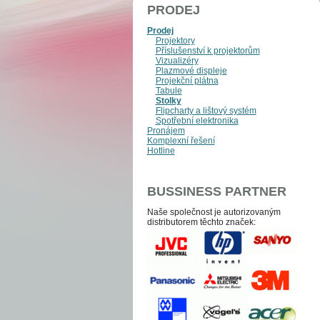
PRODEJ
Prodej
Projektory
Příslušenství k projektorům
Vizualizéry
Plazmové displeje
Projekční plátna
Tabule
Stolky
Flipcharty a lištový systém
Spotřební elektronika
Pronájem
Komplexní řešení
Hotline
BUSSINESS PARTNER
Naše společnost je auto­­ri­zo­va­ným
distri­bu­to­­rem těchto zna­ček: