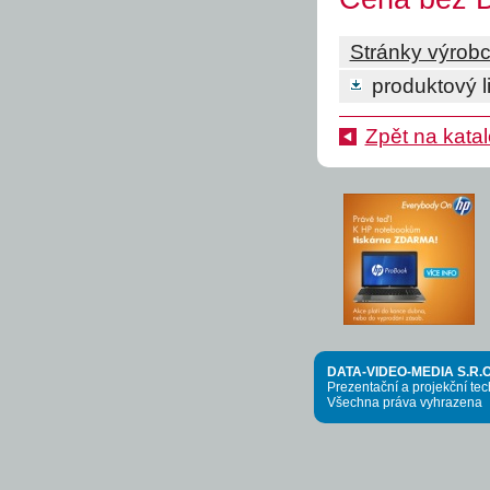
Stránky výrob
produktový li
Zpět na kata
DATA-VIDEO-MEDIA S.R.O
Prezentační a projekční te
Všechna práva vyhrazena