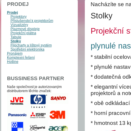
PRODEJ
Nacházíte se na
Prodej
Stolky
Projektory
Příslušenství k projektorům
Vizualizéry
Projekční 
Plazmové displeje
Projekční plátna
Tabule
Stolky
plynulé na
Flipcharty a lištový systém
Spotřební elektronika
Pronájem
* stabilní ocel
Komplexní řešení
Hotline
* plynulé nasta
* dodatečná odk
BUSSINESS PARTNER
* elegantní více
Naše společnost je auto­­ri­zo­va­ným
distri­bu­to­­rem těchto zna­ček:
projektorů a no
* obě odkládací
* horní pracovn
* hmotnost 13 k