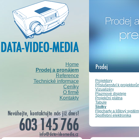
Home
Prodej a pronájem
Reference
Projektory
Technické informace
Příslušenství k projektorů
Ceníky
Vizualizéry
O firmě
Plazmové displeje
Kontakty
Projekční plátna
Tabule
Stolky
Flipcharty a lištový systém
Spotřební elektronika