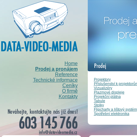
Home
Prodej a pronájem
Reference
Projektory
Technické informace
Příslušenství k projektorů
Ceníky
Vizualizéry
O firmě
Plazmové displeje
Kontakty
Projekční plátna
Tabule
Stolky
Flipcharty a lištový systém
Spotřební elektronika