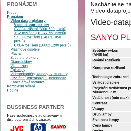
PRONÁJEM
Nacházíte se na
Video-dataproje
Prodej
Pronájem
Video-datap
Video-dataprojektory
Video-dataprojektory
SVGA rozlišení (800x 600 pixelů)
XGA rozlišení (1024x 768 pixelů)
SANYO PL
SXGA+ rozlišení (1400x 1050
pixelů)
UXGA rozlišení (1600x 1200 pixelů)
Plazmové displeje
Světelný výkon
Plátna
(ANSI lm)
Zpětné projektory
Reálné rozlišení/
Diaprojektory
Vizualizéry
Komprese rozlišení
Episkopy
Videorekordéry, kamery, tv, monitory
Technologie zobrazení
Ozvučení, mikrofony,PC,notebooky
Kancelářská technika
Velikost displeje
Komplexní řešení
Projekční vzdálenost p
Hotline
základnou 2 m
Vzdálenost (min-max)
Kontrast
BUSSINESS PARTNER
Vstupy
Druh lampy
Naše společnost je auto­­ri­zo­va­ným
distri­bu­to­­rem těchto zna­ček:
Životnost lampy
Cena lampy
Optika