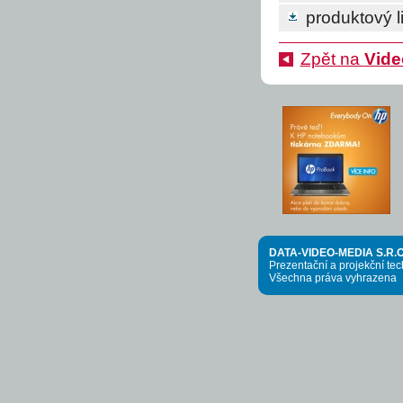
produktový li
Zpět na
Vide
DATA-VIDEO-MEDIA S.R.O
Prezentační a projekční te
Všechna práva vyhrazena