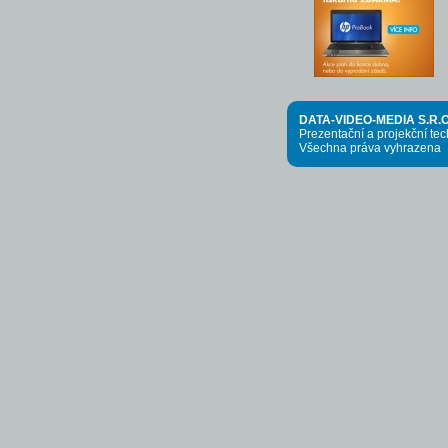
DATA-VIDEO-MEDIA S.R.O
Prezentační a projekční te
Všechna práva vyhrazena