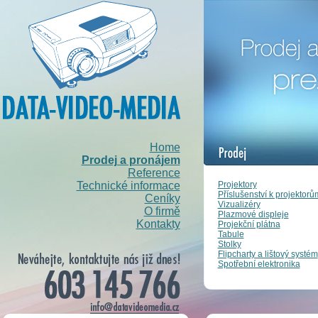
Home
Prodej a pronájem
Reference
Projektory
Technické informace
Příslušenství k projektorů
Ceníky
Vizualizéry
O firmě
Plazmové displeje
Kontakty
Projekční plátna
Tabule
Stolky
Flipcharty a lištový systém
Spotřební elektronika