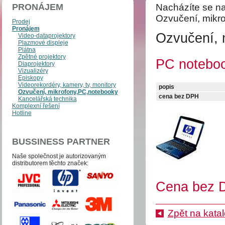
PRONÁJEM
Nacházíte se na
Ozvučení, mikr
Prodej
Pronájem
Ozvučení, 
Video-dataprojektory
Plazmové displeje
Plátna
Zpětné projektory
PC noteboo
Diaprojektory
Vizualizéry
Episkopy
Videorekordéry, kamery, tv, monitory
popis
Ozvučení, mikrofony,PC,notebooky
cena bez DPH
Kancelářská technika
Komplexní řešení
Hotline
BUSSINESS PARTNER
Naše společnost je auto­­ri­zo­va­ným
distri­bu­to­­rem těchto zna­ček:
Cena bez D
Zpět na kata