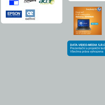
DATA-VIDEO-MEDIA S.R.O
Prezentační a projekční te
Všechna práva vyhrazena