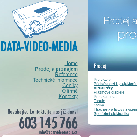
Home
Prodej a pronájem
Reference
Projektory
Technické informace
Příslušenství k projektorů
Ceníky
Vizualizéry
O firmě
Plazmové displeje
Kontakty
Projekční plátna
Tabule
Stolky
Flipcharty a lištový systém
Spotřební elektronika