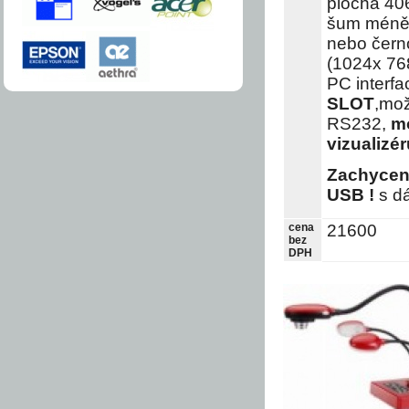
plocha 406
šum méně 
nebo čern
(1024x 768
PC interfa
SLOT
,mož
RS232,
mo
vizualizér
Zachycení
USB !
s dá
cena
21600
bez
DPH