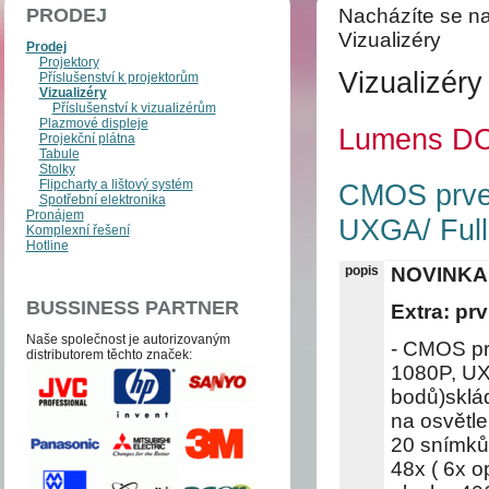
PRODEJ
Nacházíte se na
Vizualizéry
Prodej
Projektory
Vizualizéry
Příslušenství k projektorům
Vizualizéry
Příslušenství k vizualizérům
Plazmové displeje
Lumens D
Projekční plátna
Tabule
Stolky
Flipcharty a lištový systém
CMOS prvek
Spotřební elektronika
Pronájem
UXGA/ Full
Komplexní řešení
Hotline
popis
NOVINKA 
BUSSINESS PARTNER
Extra: pr
Naše společnost je auto­­ri­zo­va­ným
- CMOS p
distri­bu­to­­rem těchto zna­ček:
1080P, U
bodů)sklád
na osvětle
20 snímků/
48x ( 6x op