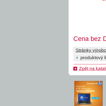
Cena bez D
Stránky výrob
produktový li
Zpět na kata