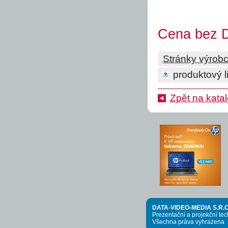
Cena bez D
Stránky výrob
produktový li
Zpět na kata
DATA-VIDEO-MEDIA S.R.O
Prezentační a projekční te
Všechna práva vyhrazena