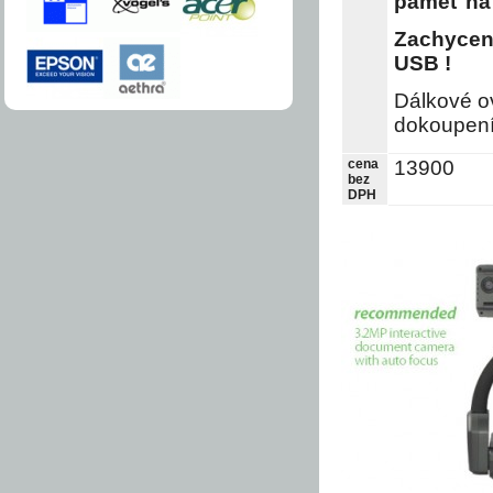
paměť na 
Z
achycen
USB !
Dálkové ov
dokoupení
cena
13900
bez
DPH