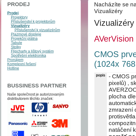
PRODEJ
Nacházíte se na
Vizualizéry
Prodej
Projektory
Vizualizéry
Příslušenství k projektorům
Vizualizéry
Příslušenství k vizualizérům
Plazmové displeje
AVerVision
Projekční plátna
Tabule
Stolky
Flipcharty a lištový systém
CMOS prvek
Spotřební elektronika
Pronájem
(1024x 768 
Komplexní řešení
Hotline
popis
- CMOS pr
pixelů) , s
BUSSINESS PARTNER
AVERZOOM 
Naše společnost je auto­­ri­zo­va­ným
plocha dle
distri­bu­to­­rem těchto zna­ček:
automatick
zmrazení 
protisvětl
compozitní
natáčení 