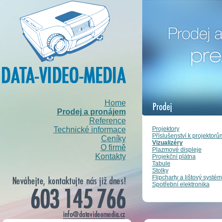
Home
Prodej a pronájem
Reference
Projektory
Technické informace
Příslušenství k projektorů
Ceníky
Vizualizéry
O firmě
Plazmové displeje
Kontakty
Projekční plátna
Tabule
Stolky
Flipcharty a lištový systém
Spotřební elektronika